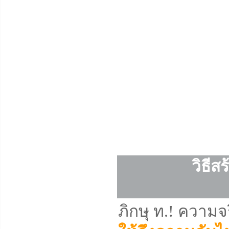
วิธีส
ภิกษุ ท.! ความจ