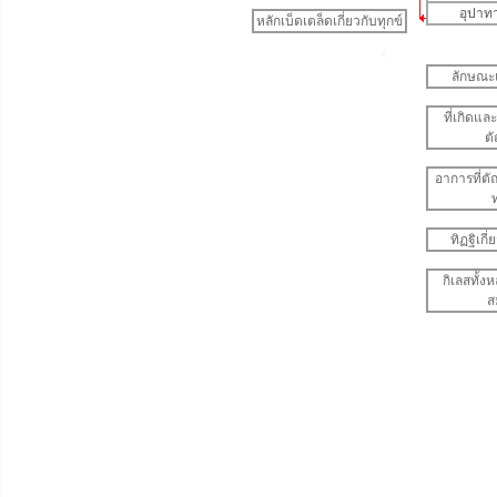
อุปาท
หลักเบ็ดเตล็ดเกี่ยวกับทุกข์
ลักษณะ
ที่เกิดแล
ต
อาการที่ต
ท
ทิฏฐิเกี
กิเลสทั้
ส