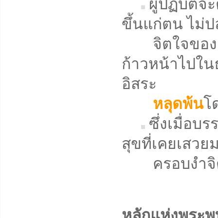
ผู้ปฏิบัติ
ขึ้นแก่ตน ไม่ป
จิตใจของตน
ก้าวหน้าไปในธ
อิสระ
หลุดพ้น
โด
ซึ่งเมื่อบ
สุขที่เคยเสวย
ครอบงำจิตใจ
หลักแห่งพระพ