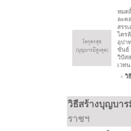
หมดสิ
ละคล
สรรเ
ไตรล
อุปาท
ขันธ์
วิปั
เวทน
วิธ
วิธีสร้างบุญบารม
ราชฯ