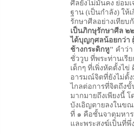
ศีลยังไม่มั่นคง ย่อ
ฐาน (เป็นกำลัง) ให้
รักษาศีลอย่างเทียบกั
เป็นภิกษุรักษาศีล ๒
ได้บุญกุศลน้อยกว่า ผ
ช้างกระดิกหู"
คำว่
ชั่ววูบ ที่พระท่านเรี
เด็กๆ ที่เพิ่งหัดตั้งไ
อารมณ์จิตที่ยังไม่ตั้
ไกลต่อการที่จิตถึงข
มากมายถึงเพียงนี้ 
บังเอิญตายลงในขณะนั
ที่ ๑ คือชั้นจาตุม
และพระสงฆ์เป็นที่พึ่