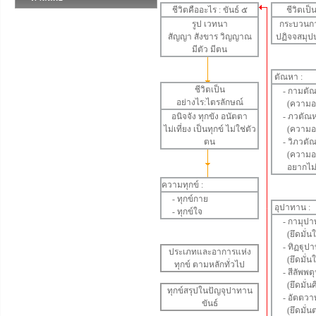
ชีวิตคืออะไร : ขันธ์ ๕
ชีวิตเป
รูป
เวทนา
กระบวนการ
สัญญา
สังขาร
วิญญาณ
ปฏิจจสมุป
มีตัว มีตน
ตัณหา
:
ชีวิตเป็น
-
กามตั
อย่างไร:ไตรลักษณ์
(ความอย
อนิจจัง
ทุกขัง
อนัตตา
-
ภวตัณ
ไม่เที่ยง เป็นทุกข์ ไม่ใช่ตัว
(ความอยา
ตน
-
วิภวตั
(ความอยา
อยากไม่ให
ความทุกข์ :
-
ทุกข์กาย
อุปาทาน
:
-
ทุกข์ใจ
-
กามุปา
(ยึดมั่น
-
ทิฏฐุป
ประเภทและอาการแห่ง
(ยึดมั่นใ
ทุกข์ ตามหลักทั่วไป
-
สีลัพพ
(ยึดมั่นศ
ทุกข์สรุปในปัญจุปาทาน
-
อัตตวา
ขันธ์
(ยึดมั่นต