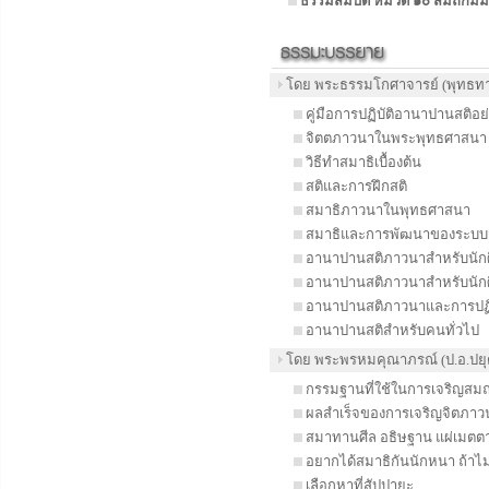
ธรรมสมบัติ หมวด ๑๐ สมถกัมม
โดย พระธรรมโกศาจารย์ (พุทธทา
คู่มือการปฏิบัติอานาปานสติอย่
จิตตภาวนาในพระพุทธศาสนา
วิธีทำสมาธิเบื้องต้น
สติและการฝึกสติ
สมาธิภาวนาในพุทธศาสนา
สมาธิและการพัฒนาของระบบ
อานาปานสติภาวนาสำหรับนัก
อานาปานสติภาวนาสำหรับนักศึ
อานาปานสติภาวนาและการปฏิบ
อานาปานสติสำหรับคนทั่วไป
โดย พระพรหมคุณาภรณ์ (ป.อ.ปยุต
กรรมฐานที่ใช้ในการเจริญสม
ผลสำเร็จของการเจริญจิตภาวน
สมาทานศีล อธิษฐาน แผ่เมตตา 
อยากได้สมาธิกันนักหนา ถ้าไม่
เลือกหาที่สัปปายะ