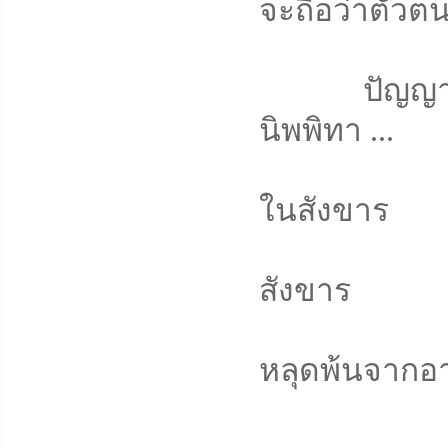
จะถือว่าตัวตน
ปัญญาที่รู้เ
นิพพิทา ...
เบื่อเกลี
ในสังขาร
และวิราค
สังขาร
และวิมุต
หลุดพ้นจากอาส