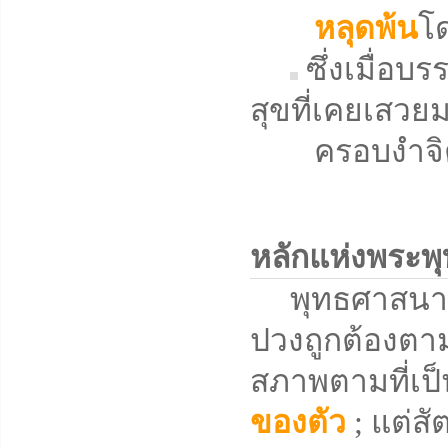
หลุดพ้น
โด
ซึ่งเมื่อบ
สุขที่เคยเสวย
ครอบงำจิตใจ
หลักแห่งพระพ
พุทธศาสนาคือวิ
ปวงถูกต้องตามท
สภาพตามที่เป็
ของตัว
; แต่สั