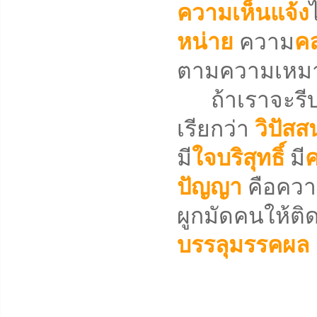
ความเห็นแจ้ง
หน่าย
ความ
ค
ตามความเหมา
ถ้าเราจะรีบเร่
เรียกว่า
วิปัสส
มี
ใจบริสุทธิ์
มี
ค
ปัญญา
คือคว
ผูกมัดคนให้ติด
บรรลุมรรคผล