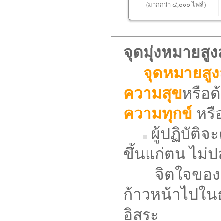
(มากกว่า ๔,๐๐๐ ไฟล์)
จุดมุ่งหมายส
จุดหมายสูง
ความสุข
หรือด้
ความทุกข์
หรือ
ผู้ปฏิบัติ
ขึ้นแก่ตน ไม่ป
จิตใจของตน
ก้าวหน้าไปในธ
อิสระ