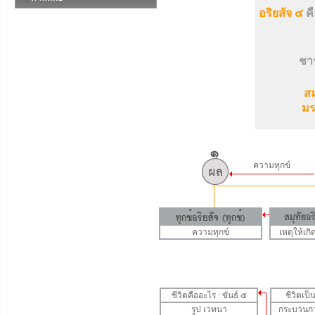
อริยสัจ ๔
คื
ชาร
สม
มร
ความทุกข์
ความทุกข์
เหตุให้เกิ
ชีวิตคืออะไร : ขันธ์ ๕
ชีวิตเป
รูป
เวทนา
กระบวนการ