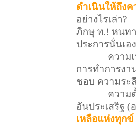
ดำเนินให้ถึงค
อย่างไรเล่า?
ภิกษุ ท.! หน
ประการนั่นเอง ไ
ความเห็นช
การทำการงา
ชอบ ความระล
ความตั้งใจมั
อันประเสริฐ (อ
เหลือแห่งทุกข์