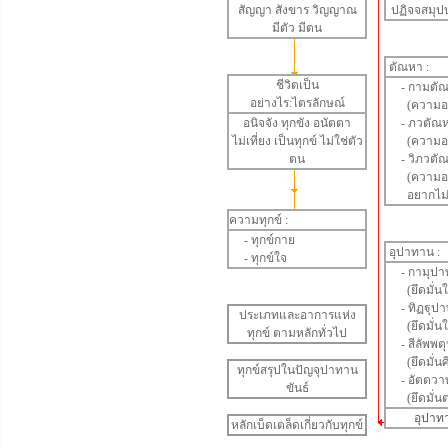
สัญญา
สังขาร
วิญญาณ
ปฏิจจสมุป
มีตัว มีตน
ตัณหา
:
ชีวิตเป็น
-
กามตั
อย่างไร:ไตรลักษณ์
(ความอย
อนิจจัง
ทุกขัง
อนัตตา
-
ภวตัณ
ไม่เที่ยง เป็นทุกข์ ไม่ใช่ตัว
(ความอยา
ตน
-
วิภวตั
(ความอยา
อยากไม่ให
ความทุกข์ :
-
ทุกข์กาย
อุปาทาน
:
-
ทุกข์ใจ
-
กามุปา
(ยึดมั่น
-
ทิฏฐุป
ประเภทและอาการแห่ง
(ยึดมั่นใ
ทุกข์ ตามหลักทั่วไป
-
สีลัพพ
(ยึดมั่นศ
ทุกข์สรุปในปัญจุปาทาน
-
อัตตวา
ขันธ์
(ยึดมั่นต
อุปาท
หลักเบ็ดเตล็ดเกี่ยวกับทุกข์