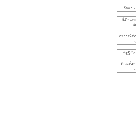
ลักษณะ
ที่เกิดแล
ต
อาการที่ต
ท
ทิฏฐิเกี
กิเลสทั้
ส