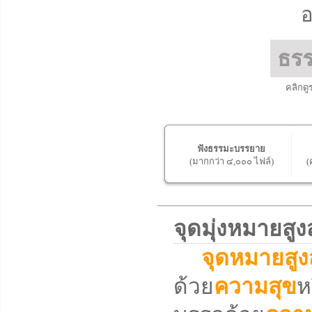
อ
ธร
คลิกดู
ฟังธรรมะบรรยาย
(มากกว่า ๔,๐๐๐ ไฟล์)
(
จุดมุ่งหมายส
จุดหมายสูง
ด้วย
ความสุข
ห