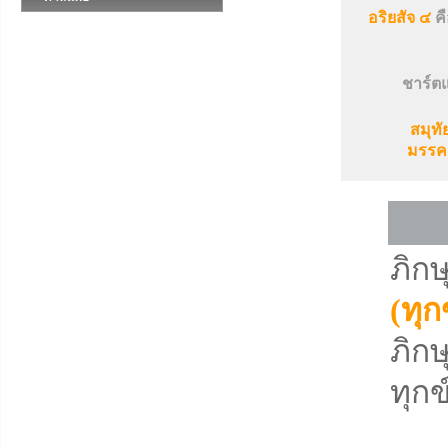
อริยสัจ ๔
คื
ชาร์ตแ
สมุทั
มรรคอ
ภิกษ
(ทุก
ภิกษ
ทุกข
คว