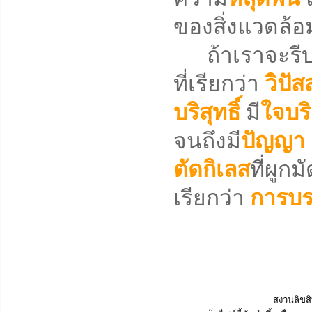
ของสิ่งแวดล้อ
ถ้าเราจะรีบเร่
ที่เรียกว่า
วิปั
บริสุทธิ์
มี
ใจบริ
จนถึงมี
ปัญญา
ตัดกิเลส
ที่ผูก
เรียกว่า
การบร
สงวนลิขสิ