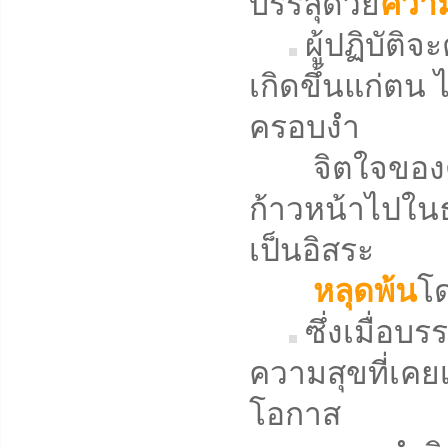
บรรลุด้วย
ความ
ผู้ปฏิบัติ
เกิดขึ้นแก่ตน ไ
ครอบงำ
จิตใจของตน
ก้าวหน้าไปในธ
เป็นอิสระ
หลุดพ้น
โด
ซึ่งเมื่อบ
ความสุขที่เคยเ
โอกาส