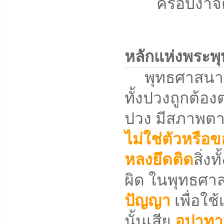
ครอบงำจิตใจ
หลักแห่งพระพ
พุทธศาสนาคือวิ
ทั้งปวงถูกต้องต
ปวง มีสภาพตาม
ไม่ใช่ตัวหรือข
หลงยึดติด
สิ่ง
ผิด ในพุทธศาสน
ปัญญา
เพื่อใช้
นั้นเสีย
อุปาท