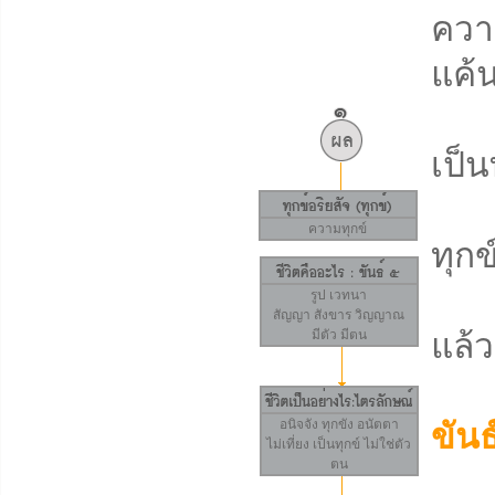
ควา
แค้น
ควา
เป็น
ควา
ความทุกข์
ทุกข
คว
รูป
เวทนา
สัญญา
สังขาร
วิญญาณ
มีตัว มีตน
แล้ว
กล
อนิจจัง
ทุกขัง
อนัตตา
ขันธ
ไม่เที่ยง เป็นทุกข์ ไม่ใช่ตัว
ตน
เป