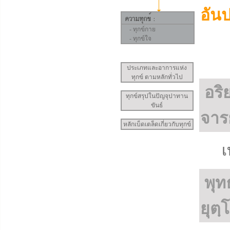
อันป
-
ทุกข์กาย
-
ทุกข์ใจ
ประเภทและอาการแห่ง
ทุกข์ ตามหลักทั่วไป
อริ
ทุกข์สรุปในปัญจุปาทาน
ขันธ์
จารย
หลักเบ็ดเตล็ดเกี่ยวกับทุกข์
เ
พุท
ยุตฺ