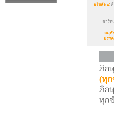
อริยสัจ ๔
คื
ชาร์ตแ
สมุทั
มรรคอ
ภิกษ
(ทุก
ภิกษ
ทุกข
คว