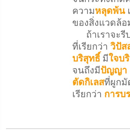
ความ
หลุดพ้น
ของสิ่งแวดล้อ
ถ้าเราจะรีบเร่
ที่เรียกว่า
วิปั
บริสุทธิ์
มี
ใจบริ
จนถึงมี
ปัญญา
ตัดกิเลส
ที่ผูก
เรียกว่า
การบร