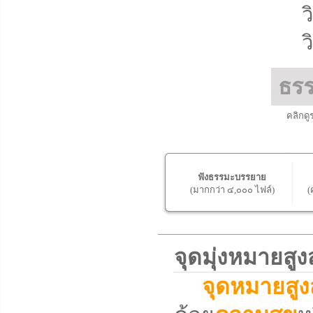
ว
ว
ธร
คลิกดู
ฟังธรรมะบรรยาย
(มากกว่า ๔,๐๐๐ ไฟล์)
(
จุดมุ่งหมายส
จุดหมายสูง