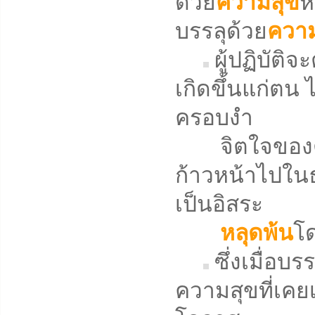
ด้วย
ความสุข
ห
บรรลุด้วย
ความ
ผู้ปฏิบัติ
เกิดขึ้นแก่ตน ไ
ครอบงำ
จิตใจของตน
ก้าวหน้าไปในธ
เป็นอิสระ
หลุดพ้น
โด
ซึ่งเมื่อบ
ความสุขที่เคยเ