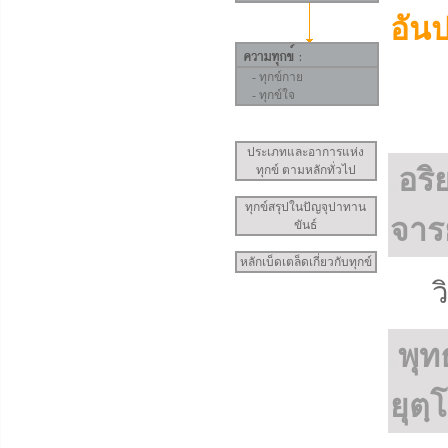
อันป
-
ทุกข์กาย
-
ทุกข์ใจ
ประเภทและอาการแห่ง
ทุกข์ ตามหลักทั่วไป
อริ
ทุกข์สรุปในปัญจุปาทาน
จารย
ขันธ์
หลักเบ็ดเตล็ดเกี่ยวกับทุกข์
ว
พุท
ยุตฺ