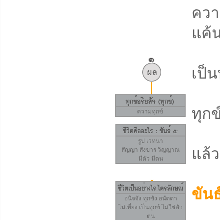
ควา
แค้น
ควา
เป็น
ควา
ทุกข
ความทุกข์
คว
รูป
เวทนา
แล้ว
สัญญา
สังขาร
วิญญาณ
มีตัว มีตน
กล
ขันธ
อนิจจัง
ทุกขัง
อนัตตา
ไม่เที่ยง เป็นทุกข์ ไม่ใช่ตัว
เป
ตน