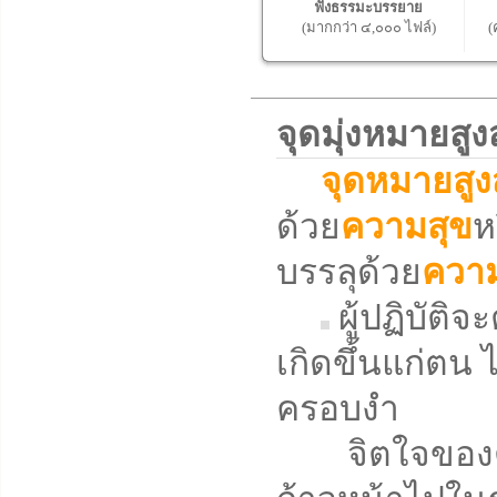
ฟังธรรมะบรรยาย
(มากกว่า ๔,๐๐๐ ไฟล์)
(
จุดมุ่งหมายส
จุดหมายสูง
ด้วย
ความสุข
ห
บรรลุด้วย
ความ
ผู้ปฏิบัติ
เกิดขึ้นแก่ตน ไ
ครอบงำ
จิตใจของตน