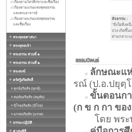
เรียงตามไตรสิกขาและชื่อเรื่อง
เรียงตามแก่นแห่งพุทธธรรม
และพระอาจารย์
เรียงตามแก่นแห่งพุทธธรรม
สัจธรรม :
และชื่อเรื่อง
“สิ่งใดสิ่งหน
ปวง เกิดขึ้นเ
ท่ามกลาง แล
พระพุทธศาสนา
พระพุทธเจ้า
พระธรรม ส่วนที่ ๑
พระธรรม ส่วนที่ ๒
ลักษณะแห
พระสงฆ์
ตรัสรู้อริยสัจสี่
รณ์ (ป.อ.ปยุตฺ
ทุกข์อริยสัจ (ทุกข์)
ขั้นตอนก
สมุทัยอริยสัจ (สมุทัย)
(ก ข ก กา ขอ
นิโรธอริยสัจ (นิโรธ)
มรรคอริยสัจ (มรรค)
โดย พระพุทธ
ธรรมะปฏิบัติ
คู่มือการ
ศาสนพิธี