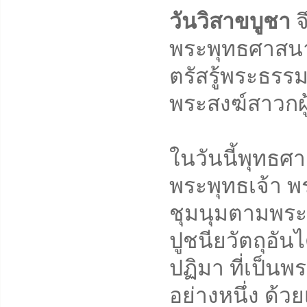
วันวิสาขบูชา
จ
พระพุทธศาสนา เ
ตรัสรู้พระธรร
พระสงฆ์สาวกผู
ในวันนี้พุทธศ
พระพุทธเจ้า 
ชุมนุมตามพระ
ปูชนียวัตถุอัน
ปฏิมา ที่เป็
อย่างหนึ่ง ด้วย