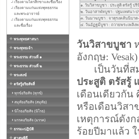
เรียงตามไตรสิกขาและชื่อเรื่อง
๑.
วันวิสาขบูชา : ประสูติ ตรัสรู้ ป
เรียงตามแก่นแห่งพุทธธรรม
๒.
วันอาสาฬหบูชา : ปฐมเทศนา-
และพระอาจารย์
๓.
วันมาฆบูชา : จาตุรงคสันนิบา
เรียงตามแก่นแห่งพุทธธรรม
๔.
วันอัฏฐมีบูชา : ถวายพระเพลิง
และชื่อเรื่อง
พระพุทธศาสนา
วันวิสาขบูชา
ห
พระพุทธเจ้า
อังกฤษ: Vesak)
พระธรรม ส่วนที่ ๑
พระธรรม ส่วนที่ ๒
เป็นวันที่สม
พระสงฆ์
ประสูติ ตรัสรู
ตรัสรู้อริยสัจสี่
เดือนเดียวกัน 
ทุกข์อริยสัจ (ทุกข์)
สมุทัยอริยสัจ (สมุทัย)
หรือเดือนวิสา
นิโรธอริยสัจ (นิโรธ)
เหตุการณ์ดังกล่
มรรคอริยสัจ (มรรค)
ร้อยปีมาแล้ว ใ
ธรรมะปฏิบัติ
ศาสนพิธี