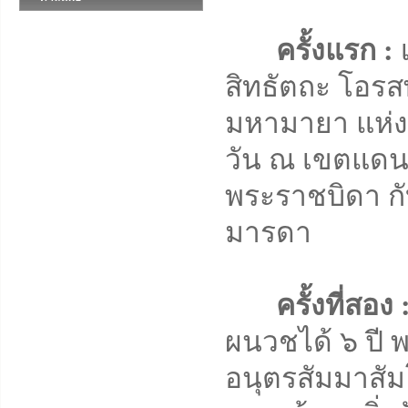
ครั้งแรก :
เ
สิทธัตถะ โอรส
มหามายา แห่งกร
วัน ณ เขตแดนร
พระราชบิดา ก
มารดา
ครั้งที่สอง 
ผนวชได้ ๖ ปี 
อนุตรสัมมาสั