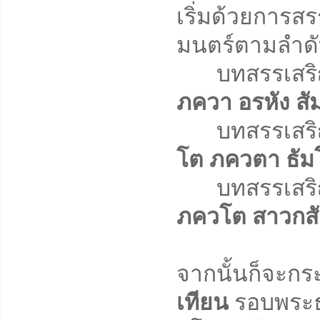
เริ่มด้วยการส
มนตร์ตามลำดับด
บทสรรเสริญ 
ภควา อรหัง สั
บทสรรเสริญ 
โต ภควตา ธัมโม
บทสรรเสริญ 
ภควโต สาวกสัง
จากนั้นก็จะก
เทียน
รอบพระธา