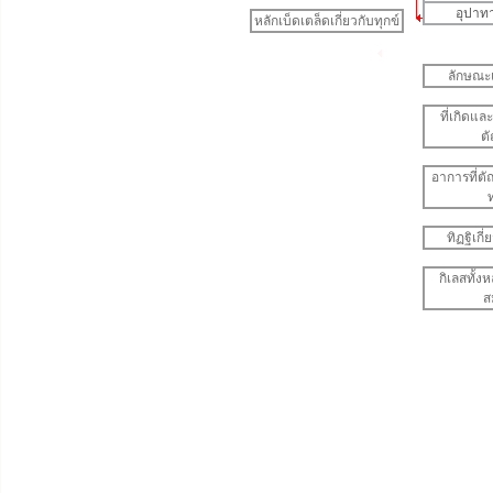
อุปาท
หลักเบ็ดเตล็ดเกี่ยวกับทุกข์
ลักษณะ
ที่เกิดแล
ต
อาการที่ต
ท
ทิฏฐิเกี
กิเลสทั้
ส