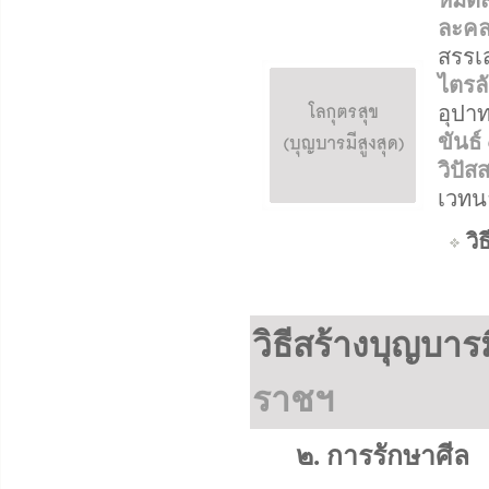
หมดสิ
ละคล
สรรเ
ไตรล
อุปาท
ขันธ์
วิปั
เวทน
วิธ
วิธีสร้างบุญบารม
ราชฯ
๒. การรักษาศีล