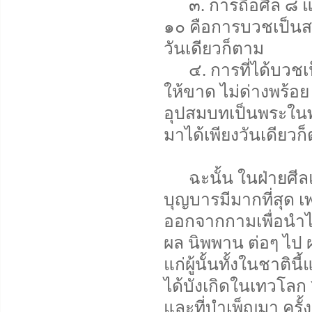
๓. การถือศีล ๘ แม้
๑๐ คือการบวชเป็น
วันเดียวก็ตาม
๔. การที่ได้บวชเป
ให้ขาด ไม่ด่างพร้อย แ
อุปสมบทเป็นพระในพ
มาได้เพียงวันเดียวก
ฉะนั้น ในฝ่ายศีลแ
บุญบารมีมากที่สุด เ
ออกจากกามเพื่อนำไป
ผล นิพพาน ต่อๆ ไป 
แก่ผู้นั้นทั้งในชาติ
ได้บังเกิดในเทวโลก 
และที่บำเพ็ญมา ครั้