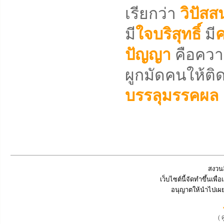
เรียกว่า
วิปัสส
มี
ใจบริสุทธิ์
มี
ค
ปัญญา
คือคว
ผูกมัดคนให้ติด
บรรลุมรรคผล
สงวนล
เว็บไซต์นี้จัดทำขึ้นเพ
อนุญาตให้นำไปเผย
( 