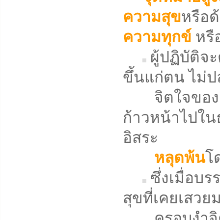
ความสุข
หรือด้
ความทุกข์
หรือ
ผู้ปฏิบัติ
ขึ้นแก่ตน ไม่ป
จิตใจของตน
ก้าวหน้าไปในธ
อิสระ
หลุดพ้น
โด
ซึ่งเมื่อบ
สุขที่เคยเสวย
ครอบงำจิตใจ