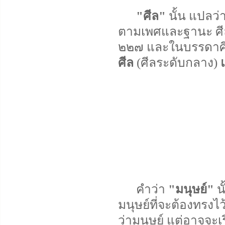
"ศีล"
นั้น แปลว่
ตามเพศและฐานะ ศีลน
๒๒๗ และในบรรดาศีล
ศีล
(ศีลระดับกลาง)
คำว่า
"มนุษย์"
นั
มนุษย์ที่จะต้องทรงไว
ว่ามนุษย์ แต่อาจจะเ