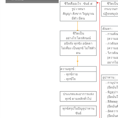
ชีวิตคืออะไร : ขันธ์ ๕
ชีวิตเป
รูป
เวทนา
กระบวนการ
สัญญา
สังขาร
วิญญาณ
ปฏิจจสมุป
มีตัว มีตน
ตัณหา
:
ชีวิตเป็น
-
กามตั
อย่างไร:ไตรลักษณ์
(ความอย
อนิจจัง
ทุกขัง
อนัตตา
-
ภวตัณ
ไม่เที่ยง เป็นทุกข์ ไม่ใช่ตัว
(ความอยา
ตน
-
วิภวตั
(ความอยา
อยากไม่ให
ความทุกข์ :
-
ทุกข์กาย
อุปาทาน
:
-
ทุกข์ใจ
-
กามุปา
(ยึดมั่น
-
ทิฏฐุป
ประเภทและอาการแห่ง
(ยึดมั่นใ
ทุกข์ ตามหลักทั่วไป
-
สีลัพพ
(ยึดมั่นศ
ทุกข์สรุปในปัญจุปาทาน
-
อัตตวา
ขันธ์
(ยึดมั่นต