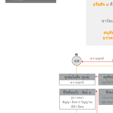
อริยสัจ ๔
คื
ชาร์ตแ
สมุทั
มรรคอ
ความทุกข์
ความทุกข์
เหตุให้เก
รูป
เวทนา
กระบวนก
สัญญา
สังขาร
วิญญาณ
ปฏิจจสม
มีตัว มีตน