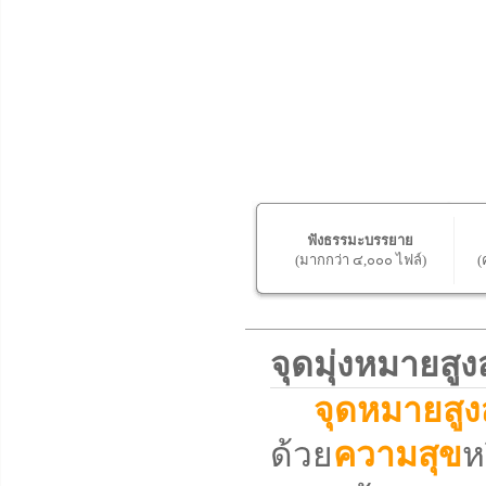
ฟังธรรมะบรรยาย
(มากกว่า ๔,๐๐๐ ไฟล์)
(
จุดมุ่งหมายส
จุดหมายสูง
ด้วย
ความสุข
ห