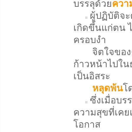
บรรลุด้วย
ความ
ผู้ปฏิบัติ
เกิดขึ้นแก่ตน ไ
ครอบงำ
จิตใจของตน
ก้าวหน้าไปในธ
เป็นอิสระ
หลุดพ้น
โด
ซึ่งเมื่อบ
ความสุขที่เคยเ
โอกาส