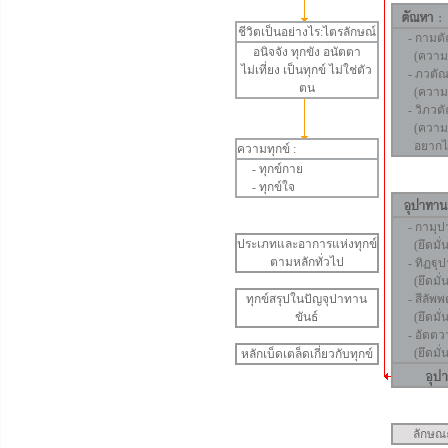
ชีวิตเป็นอย่างไร:ไตรลักษณ์
-
กามต
อนิจจัง
ทุกขัง
อนัตตา
(ความอย
ไม่เที่ยง เป็นทุกข์ ไม่ใช่ตัว
-
ภวตั
ตน
(ความอย
-
วิภวต
(ความอย
อยากไม่ใ
ความทุกข์ :
-
ทุกข์กาย
-
ทุกข์ใจ
-
กามุป
ประเภทและอาการแห่งทุกข์
(ยึดมั่
ตามหลักทั่วไป
-
ทิฏฐุ
(ยึดมั่น
ทุกข์สรุปในปัญจุปาทาน
-
สีลัพ
ขันธ์
(ยึดมั่น
-
อัตตว
(ยึดมั่น
หลักเบ็ดเตล็ดเกี่ยวกับทุกข์
ลักษณ