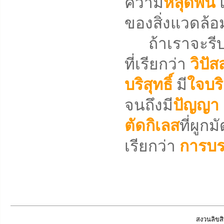
ความ
หลุดพ้น
ของสิ่งแวดล้อ
ถ้าเราจะรีบเร่
ที่เรียกว่า
วิปั
บริสุทธิ์
มี
ใจบริ
จนถึงมี
ปัญญา
ตัดกิเลส
ที่ผูก
เรียกว่า
การบร
สงวนลิขสิ