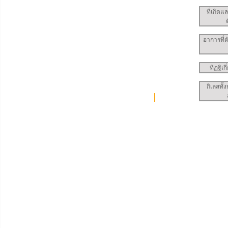
ที่เกิดแ
อาการที่
ทิฏฐิเก
กิเลสทั