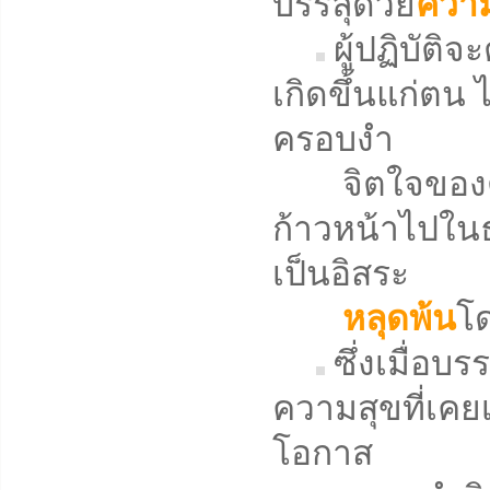
บรรลุด้วย
ความ
ผู้ปฏิบัติ
เกิดขึ้นแก่ตน ไ
ครอบงำ
จิตใจของตน
ก้าวหน้าไปในธ
เป็นอิสระ
หลุดพ้น
โด
ซึ่งเมื่อบ
ความสุขที่เคยเ
โอกาส