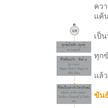
ควา
แค้น
ควา
เป็น
ควา
ความทุกข์
ทุกข
คว
รูป
เวทนา
สัญญา
สังขาร
วิญญาณ
มีตัว มีตน
แล้ว
กล
อนิจจัง
ทุกขัง
อนัตตา
ขันธ
ไม่เที่ยง เป็นทุกข์ ไม่ใช่ตัว
ตน
เป