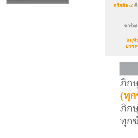
อริยสัจ ๔
คื
ชาร์ตแ
สมุทั
มรรคอ
ภิกษ
(ทุก
ภิกษ
ทุกข
คว