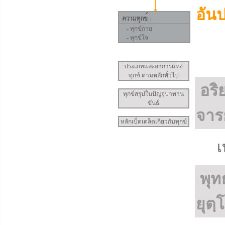
อันป
-
ทุกข์กาย
-
ทุกข์ใจ
ประเภทและอาการแห่ง
ทุกข์ ตามหลักทั่วไป
อริ
ทุกข์สรุปในปัญจุปาทาน
ขันธ์
จารย
หลักเบ็ดเตล็ดเกี่ยวกับทุกข์
เ
พุท
ยุตฺ