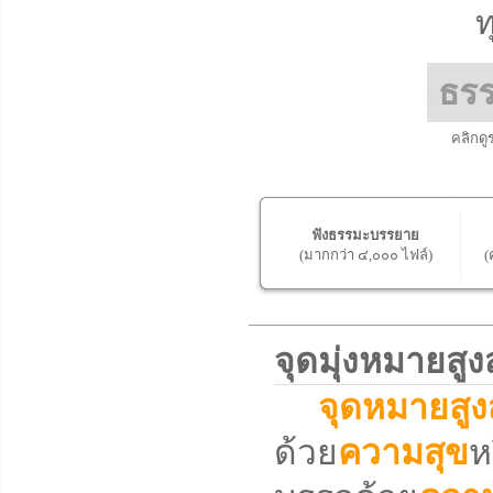
ท
ธร
คลิกดู
ฟังธรรมะบรรยาย
(มากกว่า ๔,๐๐๐ ไฟล์)
(
จุดมุ่งหมายส
จุดหมายสูง
ด้วย
ความสุข
ห