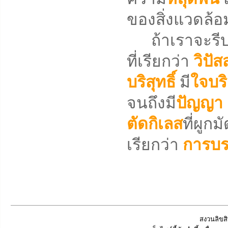
ของสิ่งแวดล้อ
ถ้าเราจะรีบเร่
ที่เรียกว่า
วิปั
บริสุทธิ์
มี
ใจบริ
จนถึงมี
ปัญญา
ตัดกิเลส
ที่ผูก
เรียกว่า
การบร
สงวนลิขสิ