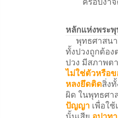
ครอบงำจิตใจ
หลักแห่งพระพ
พุทธศาสนาคือวิ
ทั้งปวงถูกต้องต
ปวง มีสภาพตาม
ไม่ใช่ตัวหรือข
หลงยึดติด
สิ่ง
ผิด ในพุทธศาสน
ปัญญา
เพื่อใช้
นั้นเสีย
อุปาท