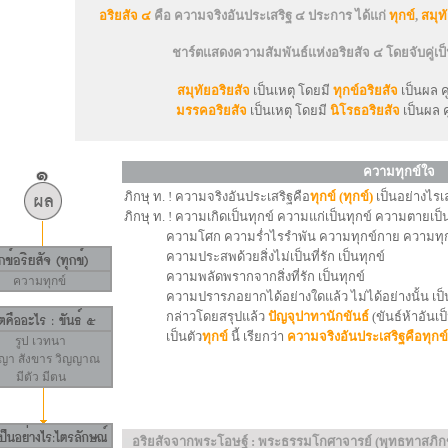
อริยสัจ ๔
คือ ความจริงอันประเสริฐ ๔ ประการ ได้แก่
ทุกข์
,
สมุท
ชาร์ตแสดงความสัมพันธ์แห่งอริยสัจ ๔ โดยจับคู่เป็น
สมุทัยอริยสัจ
เป็นเหตุ โดยมี
ทุกข์อริยสัจ
เป็นผล คู
มรรคอริยสัจ
เป็นเหตุ โดยมี
นิโรธอริยสัจ
เป็นผล คู
ความทุกข์ใจ
ภิกษุ ท. ! ความจริงอันประเสริฐคือ
ทุกข์ (ทุกข์)
เป็นอย่างไรเล
ภิกษุ ท. ! ความเกิดเป็นทุกข์ ความแก่เป็นทุกข์ ความตายเป็
ความโศก ความร่ำไรรำพัน ความทุกข์กาย ความทุกข์ใ
ความประสพด้วยสิ่งไม่เป็นที่รัก เป็นทุกข์
ความพลัดพรากจากสิ่งที่รัก เป็นทุกข์
ความทุกข์
ความปรารภอยากได้อย่างใดแล้ว ไม่ได้อย่างนั้น เป็น
กล่าวโดยสรุปแล้ว
ปัญจุปาทานักขันธ์
(ขันธ์ห้าอันเป
เป็นตัว
ทุกข์
นี้ เรียกว่า
ความจริงอันประเสริฐคือทุกข์
รูป
เวทนา
ญญา
สังขาร
วิญญาณ
มีตัว มีตน
อริยสัจจากพระโอษฐ์ : พระธรรมโกศาจารย์ (พุทธทาสภิกข