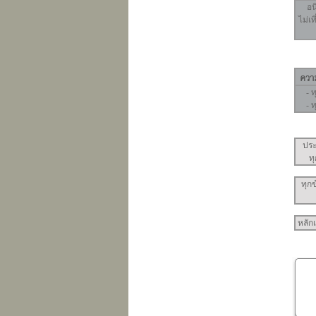
อน
ไม่เท
-
ท
-
ท
ปร
ท
ทุก
หลักเ