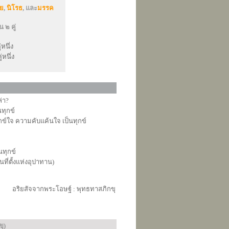
ัย
,
นิโรธ
, และ
มรรค
 ๒ คู่
่หนึ่ง
่หนึ่ง
่า?
นทุกข์
จ ความคับแค้นใจ เป็นทุกข์
ทุกข์
็นที่ตั้งแห่งอุปาทาน)
อริยสัจจากพระโอษฐ์ : พุทธทาสภิกขุ
ุ)