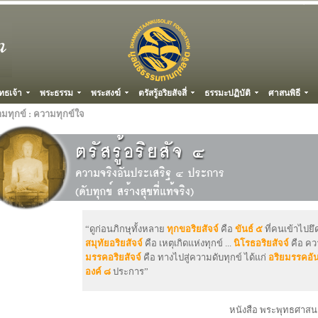
ทธเจ้า
พระธรรม
พระสงฆ์
ตรัสรู้อริยสัจสี่
ธรรมะปฏิบัติ
ศาสนพิธี
มทุกข์ : ความทุกข์ใจ
“ดูก่อนภิกษุทั้งหลาย
ทุกขอริยสัจจ์
คือ
ขันธ์ ๕
ที่คนเข้าไปยึดถ
สมุทัยอริยสัจจ์
คือ เหตุเกิดแห่งทุกข์ ...
นิโรธอริยสัจจ์
คือ ควา
มรรคอริยสัจจ์
คือ ทางไปสู่ความดับทุกข์ ได้แก่
อริยมรรคอั
องค์ ๘
ประการ”
หนังสือ พระพุทธศาส