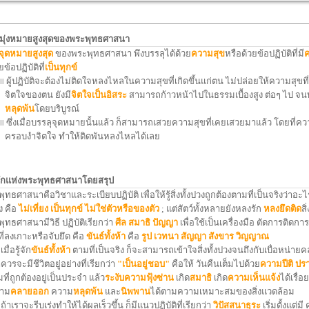
ดมุ่งหมายสูงสุดของพระพุทธศาสนา
จุดหมายสูงสุด
ของพระพุทธศาสนา พึงบรรลุได้ด้วย
ความสุข
หรือด้วยข้อปฏิบัติที่มี
ค
ยข้อปฏิบัติที่
เป็นทุกข์
ผู้ปฏิบัติจะต้องไม่ติดใจหลงไหลในความสุขที่เกิดขึ้นแก่ตน ไม่ปล่อยให้ความสุขที่
ตใจของตน ยังมี
จิตใจเป็นอิสระ
สามารถก้าวหน้าไปในธรรมเบื้องสูง ต่อๆ ไป จน
หลุดพ้น
โดยบริบูรณ์
ซึ่งเมื่อบรรลุจุดหมายนั้นแล้ว ก็สามารถเสวยความสุขที่เคยเสวยมาแล้ว โดยที่คว
อบงำจิตใจ ทำให้ติดพันหลงไหลได้เลย
ักแห่งพระพุทธศาสนาโดยสรุป
ธศาสนาคือวิชาและระเบียบปฏิบัติ เพื่อให้รู้สิ่งทั้งปวงถูกต้องตามที่เป็นจริงว่าอะไ
ง คือ
ไม่เที่ยง
เป็นทุกข์
ไม่ใช่ตัวหรือของตัว
; แต่สัตว์ทั้งหลายยังหลงรัก
หลงยึดติด
สิ
ุทธศาสนามีวิธี ปฏิบัติเรียกว่า
ศีล
สมาธิ
ปัญญา
เพื่อใช้เป็นเครื่องมือ ตัดการติดการ
งที่ลงเกาะหรือจับยึด คือ
ขันธ์ทั้งห้า
คือ
รูป
เวทนา
สัญญา
สังขาร
วิญญาณ
่อรู้จัก
ขันธ์ทั้งห้า
ตามที่เป็นจริง ก็จะสามารถเข้าใจสิ่งทั้งปวงจนถึงกับเบื่อหน่
ควรจะมีชีวิตอยู่อย่างที่เรียกว่า
"เป็นอยู่ชอบ"
คือให้ วันคืนเต็มไปด้วย
ความปีติ
ปร
ที่ถูกต้องอยู่เป็นประจำ แล้ว
ระงับความฟุ้งซ่าน
เกิด
สมาธิ
เกิด
ความเห็นแจ้ง
ได้เรื่
าม
คลายออก
ความ
หลุดพ้น
และ
นิพพาน
ได้ตามความเหมาะสมของสิ่งแวดล้อม
เราจะรีบเร่งทำให้ได้ผลเร็วขึ้น ก็มีแนวปฏิบัติที่เรียกว่า
วิปัสสนาธุระ
เริ่มตั้งแต่ม