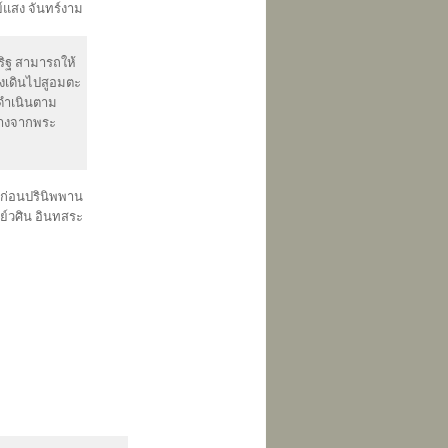
แสง จันทร์งาม
ริฐ สามารถให้
ทางเดินไปสูอมตะ
ิดำเนินตาม
งว่างจากพระ
ทก่อนปรินิพพาน
ย์วศิน อินทสระ