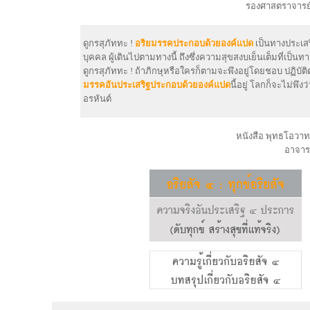
รองศาสตราจารย์
ดูกรสุภัททะ !
อริยมรรคประกอบด้วยองค์แปด
เป็นทางประเส
บุคคล ผู้เดินไปตามทางนี้ ถึงซึ่งความสุขสงบเย็นเต็มที่เป็น
ดูกรสุภัททะ ! ถ้าภิกษุหรือใครก็ตามจะพึงอยู่โดยชอบ ปฏิบัต
มรรคอันประเสริฐประกอบด้วยองค์แปด
นี้อยู่ โลกก็จะไม่พึ
อรหันต์
หนังสือ พุทธโอวา
อาจาร