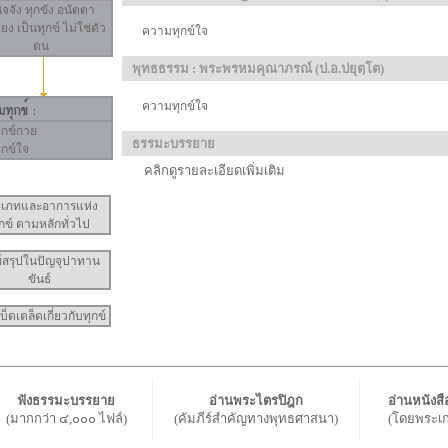
ิจจัง
ทุกขัง
อนัตตา
ี่ยง เป็นทุกข์ ไม่ใช่ตัว
ความทุกข์ใจ
ตน
พุทธธรรม : พระพรหมคุณาภรณ์ (ป.อ.ปยุตฺโต)
ความทุกข์ใจ
ุกข์กาย
ธรรมะบรรยาย
ุกข์ใจ
คลิกดูรายละเอียดเพิ่มเติม
ะเภทและอาการแห่ง
ุกข์ ตามหลักทั่วไป
ข์สรุปในปัญจุปาทาน
ขันธ์
บ็ดเตล็ดเกี่ยวกับทุกข์
ฟังธรรมะบรรยาย
อ่านพระไตรปิฎก
อ่านหนังส
(มากกว่า ๔,๐๐๐ ไฟล์)
(คัมภีร์สำคัญทางพุทธศาสนา)
(โดยพระเกจ