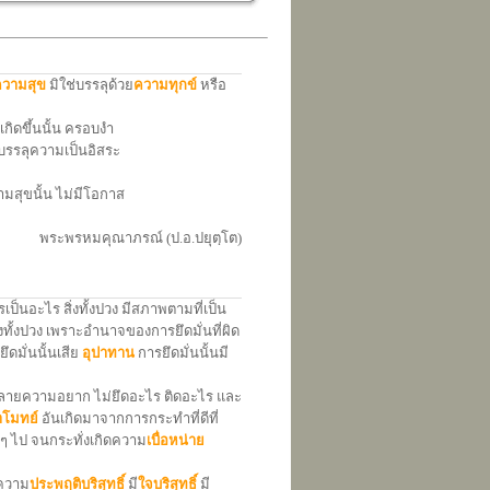
วามสุข
มิใช่บรรลุด้วย
ความทุกข์
หรือ
เกิดขึ้นนั้น ครอบงำ
บรรลุความเป็นอิสระ
ามสุขนั้น ไม่มีโอกาส
พระพรหมคุณาภรณ์ (ป.อ.ปยุตฺโต)
รเป็นอะไร สิ่งทั้งปวง มีสภาพตามที่เป็น
่งทั้งปวง เพราะอำนาจของการยึดมั่นที่ผิด
ยึดมั่นนั้นเสีย
อุปาทาน
การยึดมั่นนั้นมี
ายคลายความอยาก ไม่ยึดอะไร ติดอะไร และ
าโมทย์
อันเกิดมาจากการกระทำที่ดีที่
อยๆ ไป จนกระทั่งเกิดความ
เบื่อหน่าย
ี ความ
ประพฤติบริสุทธิ์
มี
ใจบริสุทธิ์
มี