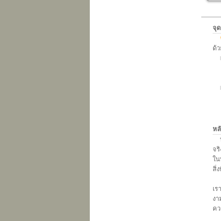
จุ
ด้ว
จิ
คร
หล
พุท
จริ
ในพ
สิ่
เมื
เรา
งาม
คว
ถ้า