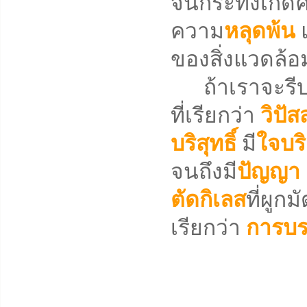
จนกระทั่งเกิด
ความ
หลุดพ้น
ของสิ่งแวดล้อ
ถ้าเราจะรีบเร่
ที่เรียกว่า
วิปั
บริสุทธิ์
มี
ใจบริ
จนถึงมี
ปัญญา
ตัดกิเลส
ที่ผูก
เรียกว่า
การบร