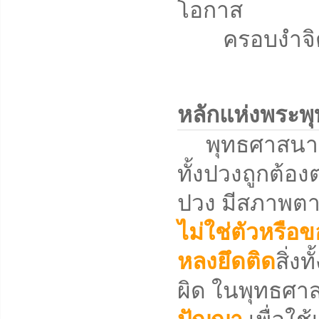
โอกาส
ครอบงำจิตใจ
หลักแห่งพระพ
พุทธศาสนาคือวิ
ทั้งปวงถูกต้องต
ปวง มีสภาพตาม
ไม่ใช่ตัวหรือข
หลงยึดติด
สิ่ง
ผิด ในพุทธศาสน