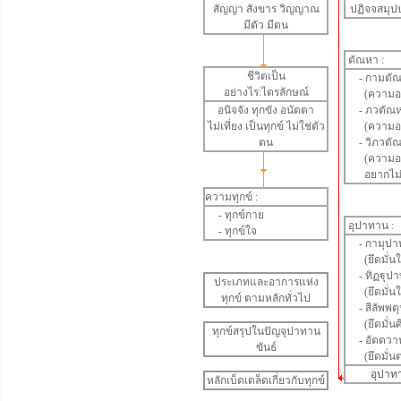
สัญญา
สังขาร
วิญญาณ
ปฏิจจสมุป
มีตัว มีตน
ตัณหา
:
ชีวิตเป็น
-
กามตั
อย่างไร:ไตรลักษณ์
(ความอย
อนิจจัง
ทุกขัง
อนัตตา
-
ภวตัณ
ไม่เที่ยง เป็นทุกข์ ไม่ใช่ตัว
(ความอยา
ตน
-
วิภวตั
(ความอยา
อยากไม่ให
ความทุกข์ :
-
ทุกข์กาย
อุปาทาน
:
-
ทุกข์ใจ
-
กามุปา
(ยึดมั่น
-
ทิฏฐุป
ประเภทและอาการแห่ง
(ยึดมั่นใ
ทุกข์ ตามหลักทั่วไป
-
สีลัพพ
(ยึดมั่นศ
ทุกข์สรุปในปัญจุปาทาน
-
อัตตวา
ขันธ์
(ยึดมั่นต
อุปาท
หลักเบ็ดเตล็ดเกี่ยวกับทุกข์