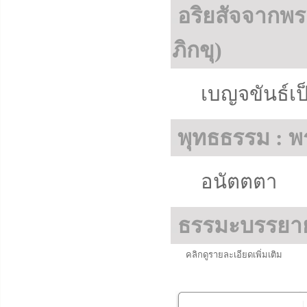
อริยสัจจากพร
ภิกขุ)
เบญจขันธ์เ
พุทธธรรม : พ
อนัตตตา
ธรรมะบรรยา
คลิกดูรายละเอียดเพิ่มเติม