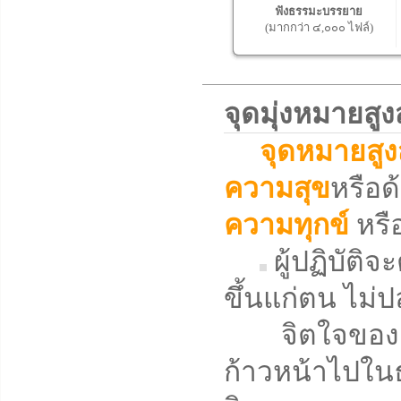
ฟังธรรมะบรรยาย
(มากกว่า ๔,๐๐๐ ไฟล์)
จุดมุ่งหมายส
จุดหมายสูง
ความสุข
หรือด้
ความทุกข์
หรือ
ผู้ปฏิบัติ
ขึ้นแก่ตน ไม่ป
จิตใจของตน
ก้าวหน้าไปในธ