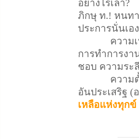
อย่างไรเล่า?
ภิกษุ ท.! หน
ประการนั่นเอง ไ
ความเห็นช
การทำการงา
ชอบ ความระล
ความตั้งใจมั
อันประเสริฐ (อ
เหลือแห่งทุกข์