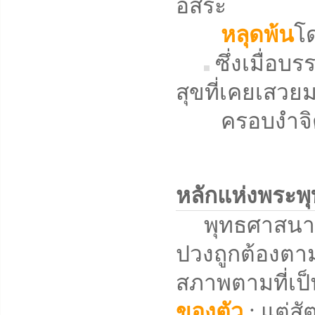
อิสระ
หลุดพ้น
โด
ซึ่งเมื่อบ
สุขที่เคยเสวย
ครอบงำจิตใจ
หลักแห่งพระพ
พุทธศาสนาคือวิ
ปวงถูกต้องตามท
สภาพตามที่เป็
ของตัว
; แต่สั