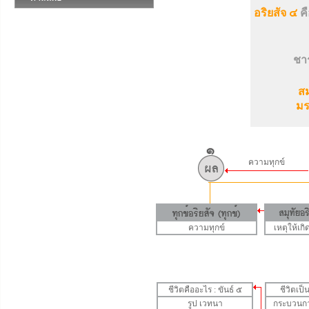
อริยสัจ ๔
คื
ชาร
สม
มร
ความทุกข์
ความทุกข์
เหตุให้เกิ
ชีวิตคืออะไร : ขันธ์ ๕
ชีวิตเป
รูป
เวทนา
กระบวนการ