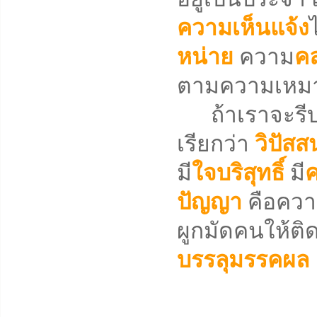
ความเห็นแจ้ง
หน่าย
ความ
ค
ตามความเหมา
ถ้าเราจะรีบเร่
เรียกว่า
วิปัสส
มี
ใจบริสุทธิ์
มี
ค
ปัญญา
คือคว
ผูกมัดคนให้ติด
บรรลุมรรคผล