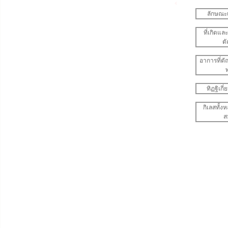
ลักษณะ
ที่เกิดแล
ต
อาการที่ต
ท
ทิฏฐิเกี
กิเลสทั้
ส