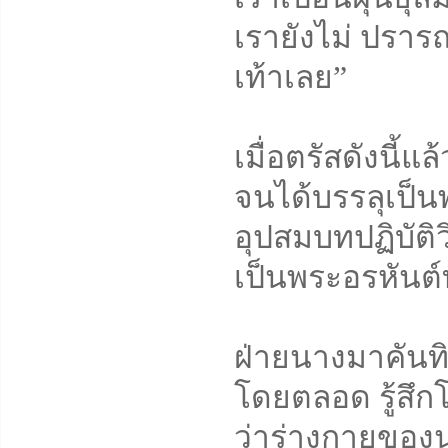
เรายังไม่ ปราร
เท้าเลย”
เมื่อตรัสดังนี
จนได้บรรลุเป็
อุปสมบทปฏิบัติ
เป็นพระอรหันต์
ฝ่ายนางมาคันท
โดยตลอด รู้สึก
ว่าร่างกายของน