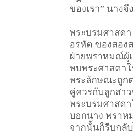
ของเรา” นางจึ
พระบรมศาสดา ท
อรหัต ของสองสา
ฝ่ายพราหมณ์ผู
พบพระศาสดาในท
พระลักษณะถูกตาต
คู่ควรกับลูกสา
พระบรมศาสดาให
บอกนาง พราหม
จากนั้นก็รีบกล