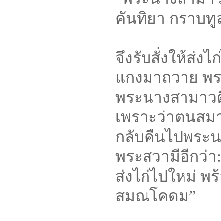
คันทิยา กราบทู
จึงรับสั่งให้ส่
แกงมาถวาย พระน
พระนางสามาวดีเห
เพราะว่าตนสมาทา
กลับคืนไปพระน
พระสวามีอีกว่า:
ส่งไก่ไปใหม่ พ
สมณโคดม”