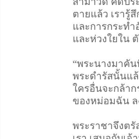
สามาวดี คิดประท
ตายแล้ว เรารู้
และการกระทำอัน
และห่วงใยใน ต
“พระนางมาคันทิย
พระดำรัสนั้นแล้
ใครอื่นจะกล้ากร
ของหม่อมฉัน ล
พระราชาจึงตรัสว
เรา เสมอกับเจ้า