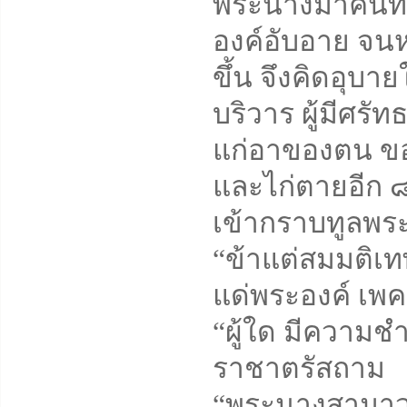
พระนางมาคันทิ
องค์อับอาย จนหน
ขึ้น จึงคิดอุบ
บริวาร ผู้มีศร
แก่อาของตน ขอให
และไก่ตายอีก ๘ 
เข้ากราบทูลพระเ
“ข้าแต่สมมติเท
แด่พระองค์ เพค
“ผู้ใด มีความช
ราชาตรัสถาม
“พระนางสามาวด