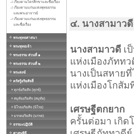
เรียงตามไตรสิกขาและชื่อเรื่อง
เรียงตามแก่นแห่งพุทธธรรม
และพระอาจารย์
เรียงตามแก่นแห่งพุทธธรรม
๔. นางสามาวดี 
และชื่อเรื่อง
พระพุทธศาสนา
พระพุทธเจ้า
นางสามาวดี
เป
พระธรรม ส่วนที่ ๑
แห่งเมืองภัททวดี
พระธรรม ส่วนที่ ๒
นางเป็นสหายที่
พระสงฆ์
ตรัสรู้อริยสัจสี่
แห่งเมืองโกสัมพ
ทุกข์อริยสัจ (ทุกข์)
สมุทัยอริยสัจ (สมุทัย)
เศรษฐีตกยาก
นิโรธอริยสัจ (นิโรธ)
มรรคอริยสัจ (มรรค)
ครั้นต่อมา เกิ
ธรรมะปฏิบัติ
เศรษฐีภัททวดี
ศาสนพิธี