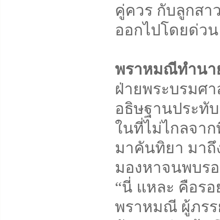
คู่ควร กับลูกสา
ออกไปโดยด่วน
พราหมณีทำนาย
ฝ่ายพระบรมศาสดา
อธิษฐานประทับ
ในที่ไม่ไกลจาก
มาคันทิยา มาถึงท
มองหาจนพบรอยพ
“นี่ แหละ คือร
พราหมณี ผู้ภร