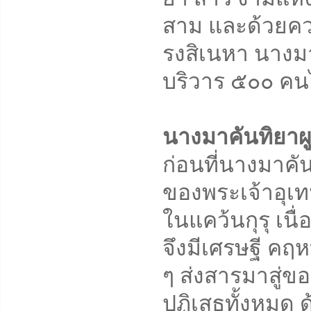
สาม และด้วยคว
รงสิเนหา นางมา
บริวาร ๕๐๐ คน
นางมาคันทิยา
ก่อนที่นางมาคั
ของพระเจ้าอุเท
ในแคว้นกุรุ เน
จึงมีเศรษฐี ค
ๆ ส่งสารมาสู่
ปฏิเสธทั้งหมด ด