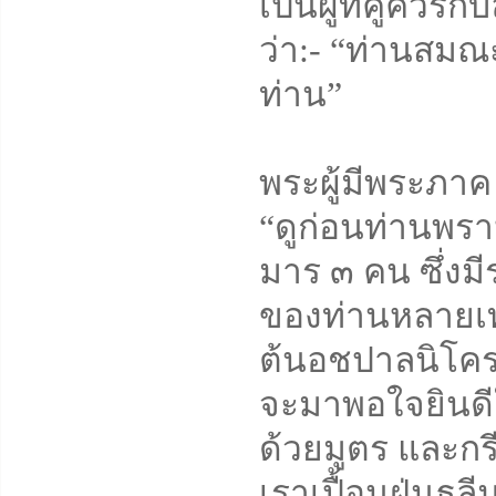
เป็นผู้ที่คู่คว
ว่า:- “ท่านสมณะ
ท่าน”
พระผู้มีพระภาค 
“ดูก่อนท่านพราห
มาร ๓ คน ซึ่งม
ของท่านหลายเท
ต้นอชปาลนิโคร
จะมาพอใจยินดีใ
ด้วยมูตร และกร
เราเปื้อนฝุ่นธุ