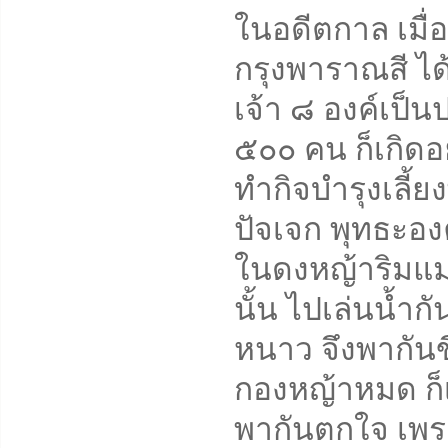
ในอดีตกาล เมื
กรุงพาราณสี ไ
เจ้า ๘ องค์เป
๕๐๐ คน ก็เกิดอย
ทำกิจบำรุงเลี้ย
ปัจเจก พุทธะองค
ในดงหญ้าริมแม
นั้น ไปเล่นน้ำก
หนาว จึงพากันข
กองหญ้าหมด ก็เ
พากันตกใจ เพร