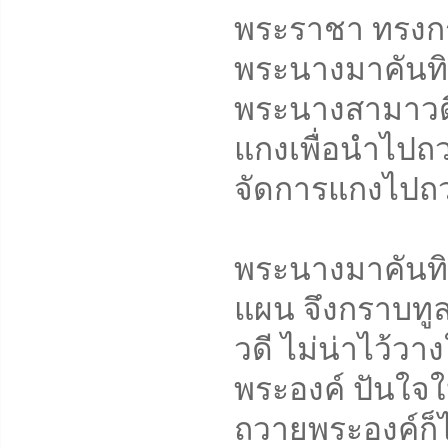
พระราชา ทรงก
พระนางมาคันทิย
พระนางสามาวดีเ
แกงเพื่อนำไปถ
จัดการแกงไปถว
พระนางมาคันทิย
แผน จึงกราบทู
วดี ไม่น่าไว้วา
พระองค์ ปันใจ
ถวายพระองค์ก็