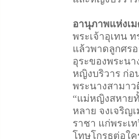
อานุภาพแห่งเ
พระเจ้าอุเทน ท
แล้วพาดลูกศรอา
อุระของพระนางส
หญิงบริวาร ก่อ
พระนางสามาวดีไ
“แม่หญิงสหายทั้ง
หลาย จงเจริญเม
ราชา แก่พระเทว
โทษโกรธต่อใคร