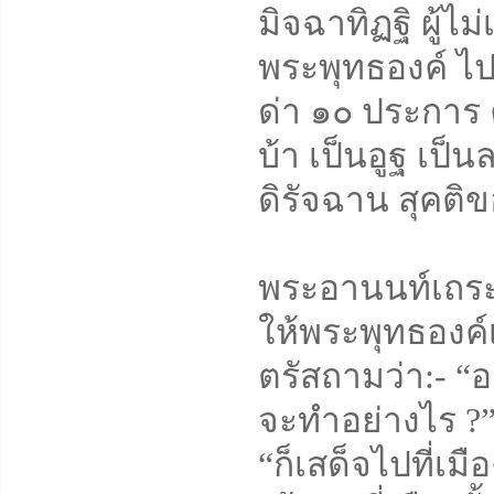
มิจฉาทิฏฐิ ผู้ไ
พระพุทธองค์ ไปใ
ด่า ๑๐ ประการ 
บ้า เป็นอูฐ เป็น
ดิรัจฉาน สุคติขอ
พระอานนท์เถระไ
ให้พระพุทธองค์เ
ตรัสถามว่า:- “อ
จะทำอย่างไร ?
“ก็เสด็จไปที่เมื