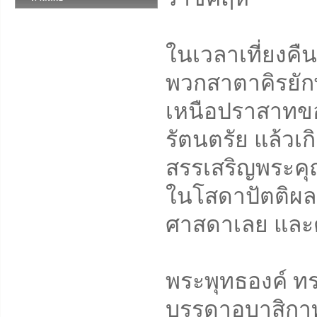
ในเวลาเที่ยงคื
พวกสาตาคิรยักษ
เหนือปราสาทข
รัตนตรัย แล้วเกิ
สรรเสริญพระคุณ
ในโสดาปัตติผล 
ศาสดาเลย และต
พระพุทธองค์ ทร
บรรดาอุบาสิกาท