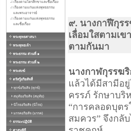
เรียงตามไตรสิกขาและชื่อเรื่อง
เรียงตามแก่นแห่งพุทธธรรม
และพระอาจารย์
เรียงตามแก่นแห่งพุทธธรรม
๙. นางกาฬีกุรร
และชื่อเรื่อง
เลื่อมใสตามเขา
พระพุทธศาสนา
ตามกันมา
พระพุทธเจ้า
พระธรรม ส่วนที่ ๑
พระธรรม ส่วนที่ ๒
นางกาฬกุรรฆริ
พระสงฆ์
ตรัสรู้อริยสัจสี่
แล้วได้มีสามีอย
ทุกข์อริยสัจ (ทุกข์)
ครรภ์ รักษาบร
สมุทัยอริยสัจ (สมุทัย)
“การคลอดบุตรใน
นิโรธอริยสัจ (นิโรธ)
มรรคอริยสัจ (มรรค)
สมควร” จึงกลับ
ธรรมะปฏิบัติ
ราชคฤห์
ศาสนพิธี