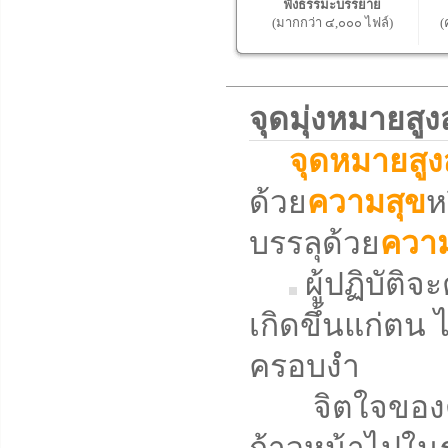
ฟังธรรมะบรรยาย
(มากกว่า ๔,๐๐๐ ไฟล์)
(
จุดมุ่งหมายส
จุดหมายสูง
ด้วย
ความสุข
ห
บรรลุด้วย
ความ
ผู้ปฏิบัติ
เกิดขึ้นแก่ตน ไ
ครอบงำ
จิตใจของตน