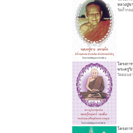
หลวงปู่ข
วัดถ้ำกล
โครงการหน
พระครูวิ
วัดดอนธา
โครงการหน