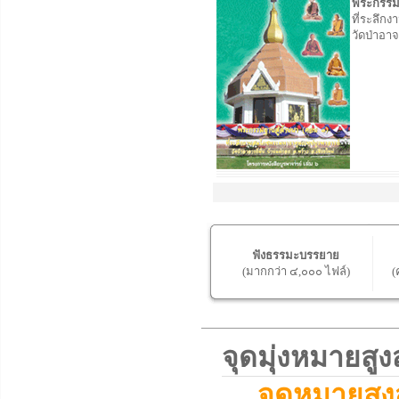
พระกรรมฐ
ที่ระลึ
วัดป่าอาจ
ฟังธรรมะบรรยาย
(มากกว่า ๔,๐๐๐ ไฟล์)
(
จุดมุ่งหมายส
จุดหมายสูง