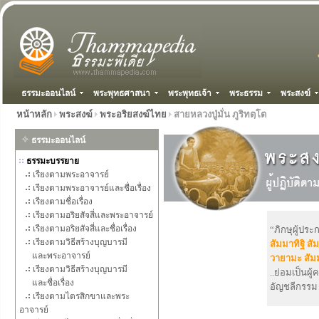
ธรรมะออนไลน์
พระพุทธศาสนา
พระพุทธเจ้า
พระธรรม
พระสงฆ์
หน้าหลัก
พระสงฆ์
พระอริยสงฆ์ไทย
สายหลวงปู่มั่น ภูริทตฺโต
ธรรมะออนไลน์
ธรรมะบรรยาย
เรียงตามพระอาจารย์
เรียงตามพระอาจารย์และชื่อเรื่อง
เรียงตามชื่อเรื่อง
เรียงตามอริยสัจสี่และพระอาจารย์
เรียงตามอริยสัจสี่และชื่อเรื่อง
“ภิกษุผู้ปร
เรียงตามวิธีสร้างบุญบารมี
สัมมาทิฐิ
สั
และพระอาจารย์
วายามะ
สัม
เรียงตามวิธีสร้างบุญบารมี
..ย่อมเป็นผู
และชื่อเรื่อง
อัญชลีกรรม 
เรียงตามไตรสิกขาและพระ
อาจารย์