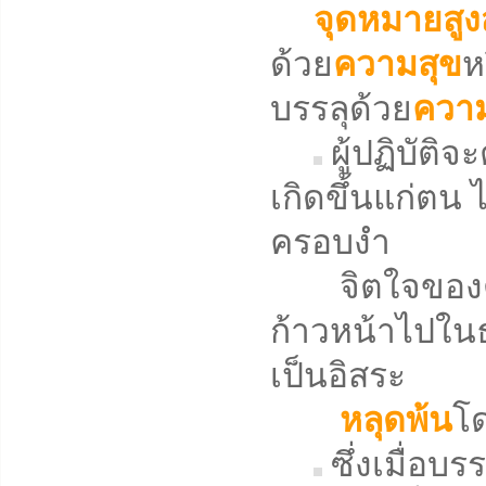
จุดหมายสูง
ด้วย
ความสุข
ห
บรรลุด้วย
ความ
ผู้ปฏิบัติ
เกิดขึ้นแก่ตน ไ
ครอบงำ
จิตใจของตน
ก้าวหน้าไปในธ
เป็นอิสระ
หลุดพ้น
โด
ซึ่งเมื่อบ