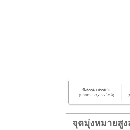
ฟังธรรมะบรรยาย
(มากกว่า ๔,๐๐๐ ไฟล์)
(
จุดมุ่งหมายส