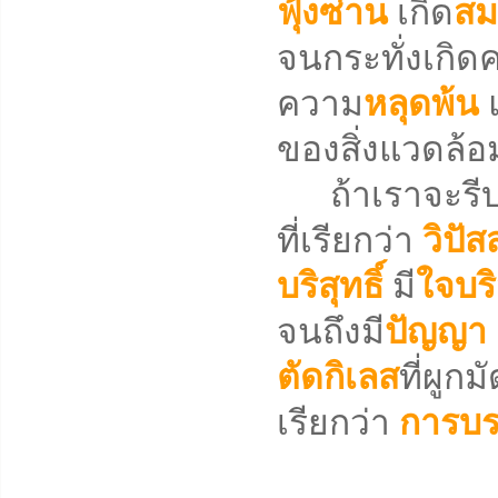
ฟุ้งซ่าน
เกิด
สม
จนกระทั่งเกิด
ความ
หลุดพ้น
ของสิ่งแวดล้อ
ถ้าเราจะรีบเร่
ที่เรียกว่า
วิปั
บริสุทธิ์
มี
ใจบริ
จนถึงมี
ปัญญา
ตัดกิเลส
ที่ผูก
เรียกว่า
การบร