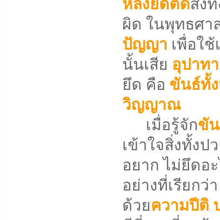
หลงยึดติด
สิ่ง
ผิด ในพุทธศาสน
ปัญญา
เพื่อใช้
นั้นเสีย
อุปาท
ยึด คือ
ขันธ์ทั้
วิญญาณ
เมื่อรู้จัก
ขัน
เข้าใจสิ่งทั้ง
อยาก ไม่ยึดอะ
อย่างที่เรียกว่
ด้วย
ความปีติ