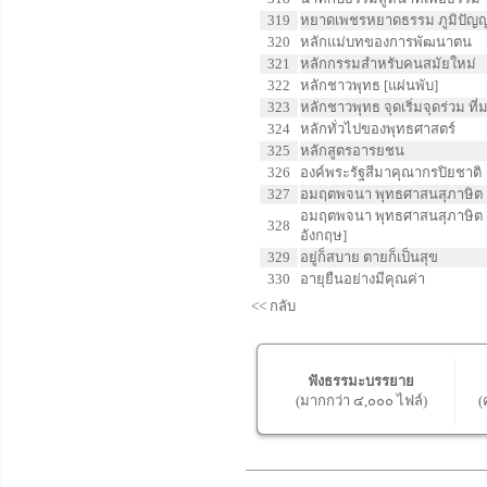
319
หยาดเพชรหยาดธรรม ภูมิปัญญ
320
หลักแม่บทของการพัฒนาตน
321
หลักกรรมสำหรับคนสมัยใหม่
322
หลักชาวพุทธ [แผ่นพับ]
323
หลักชาวพุทธ จุดเริ่มจุดร่วม ที่
324
หลักทั่วไปของพุทธศาสตร์
325
หลักสูตรอารยชน
326
องค์พระรัฐสีมาคุณากรปิยชาติ
327
อมฤตพจนา พุทธศาสนสุภาษิต
อมฤตพจนา พุทธศาสนสุภาษิต [ฉ
328
อังกฤษ]
329
อยู่ก็สบาย ตายก็เป็นสุข
330
อายุยืนอย่างมีคุณค่า
<<
กลับ
ฟังธรรมะบรรยาย
(มากกว่า ๔,๐๐๐ ไฟล์)
(