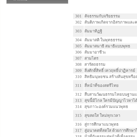
301
สัจธรรมกับจริยธรรม
302
สันติภาพเกิดจากอิสรภาพและ
303
สัมมาทิฏฐิ
304
สัมมาสติ ในพุทธธรรม
305
สัมมาสมาธิ สมาธิแบบพุทธ
306
สัมมาอาชีวะ
307
สามไตร
308
สารัตถธรรม
309
สิ่งศักดิ์สิทธิ์ เทวฤทธิ์ปาฏิหารย์
310
สิทธิมนุษยชน สร้างสันสุขหรื
311
สี่หน้าที่ของสตรีไทย
312
สืบสานวัฒนธรรมไทยบนฐานแห่
313
สุขนี้มิไกล ใครมีปัญญาไวหาไ
314
สุขภาวะองค์รวมแนวพุทธ
315
สุขสดใส ใหม่ทุกเวลา
316
สู่การศึกษาแนวพุทธ
317
สู่อนาคตที่สดใส ด้วยการศึกษา
318
น้าที่กับธรรมสู่หน้าที่เพื่อธรรม