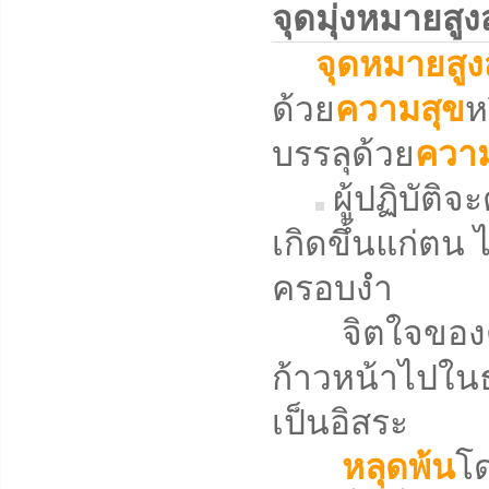
จุดมุ่งหมายส
จุดหมายสูง
ด้วย
ความสุข
ห
บรรลุด้วย
ความ
ผู้ปฏิบัติ
เกิดขึ้นแก่ตน ไ
ครอบงำ
จิตใจของตน
ก้าวหน้าไปในธ
เป็นอิสระ
หลุดพ้น
โด