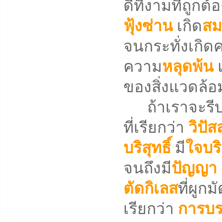
ดีที่งามที่ถูกต
ฟุ้งซ่าน
เกิด
สม
จนกระทั่งเกิด
ความ
หลุดพ้น
ของสิ่งแวดล้อ
ถ้าเราจะรีบเร่
ที่เรียกว่า
วิปั
บริสุทธิ์
มี
ใจบริ
จนถึงมี
ปัญญา
ตัดกิเลส
ที่ผูก
เรียกว่า
การบร