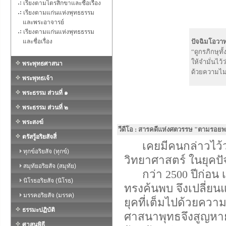
เรียงตามไตรสิกขาและชื่อเรื่อง
เรียงตามแก่นแห่งพุทธธรรม
และพระอาจารย์
เรียงตามแก่นแห่งพุทธธรรม
และชื่อเรื่อง
ปัจฉิมโอวา
“ดูกรภิกษุทั
ให้จำมั่นไว้
พระพุทธศาสนา
ด้วยความไม
พระพุทธเจ้า
พระธรรม ส่วนที่ ๑
พระธรรม ส่วนที่ ๒
พระสงฆ์
วีดีโอ : สารคดีแห่งศตวรรษ "ตามรอยพ
ตรัสรู้อริยสัจสี่
เคยมีคนกล่าวไว้ว
ทุกข์อริยสัจ (ทุกข์)
วิทยาศาสตร์ ในยุคปั
สมุทัยอริยสัจ (สมุทัย)
กว่า 2500 ปีก่อน เ
นิโรธอริยสัจ (นิโรธ)
ทรงค้นพบ จึงเปลี่ยน
มรรคอริยสัจ (มรรค)
ยุคที่เต็มไปด้วยความ
ธรรมะปฏิบัติ
ศาสนาพุทธจึงสูญหายไ
ศาสนพิธี