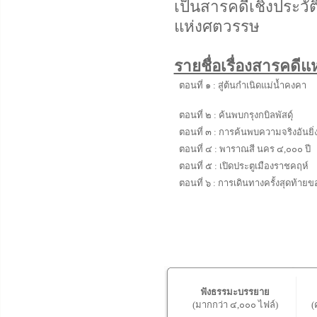
เป็นสารคดีเชิงประวั
แห่งศตวรรษ
รายชื่อเรื่องสารคด
ตอนที่ ๑ : สู่ต้นกำเนิดแม่น้ำคงคา
ตอนที่ ๒ : ค้นพบกรุงกบิลพัสดุ์
ตอนที่ ๓ : การค้นพบความจริงอันยิ่
ตอนที่ ๔ : พาราณสี นคร ๔,๐๐๐ ปี
ตอนที่ ๕ : เปิดประตูเมืองราชคฤห์
ตอนที่ ๖ : การเดินทางครั้งสุดท้าย
ฟังธรรมะบรรยาย
(มากกว่า ๔,๐๐๐ ไฟล์)
(