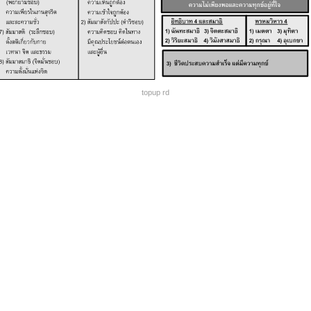
topup rd