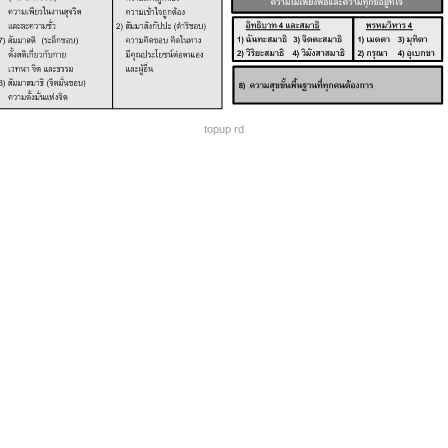
topup rd