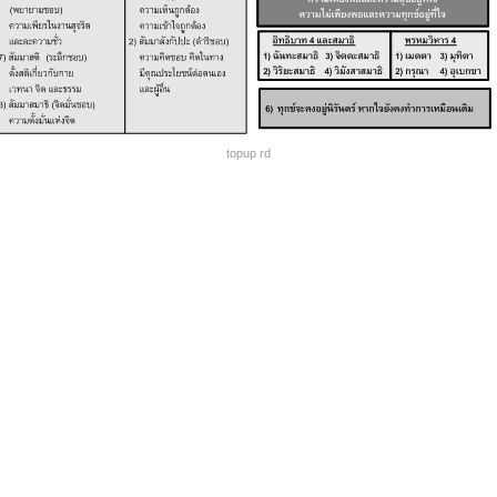
topup rd